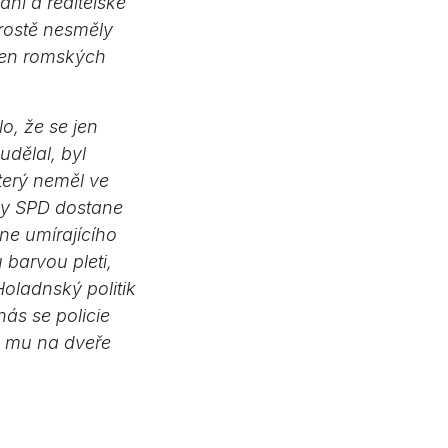
dní a ředitelské
prostě nesměly
 Jen romských
.
o, že se jen
udělal, byl
terý neměl ve
kdy SPD dostane
kne umírajícího
 barvou pleti,
Holadnský politik
nás se policie
e mu na dveře