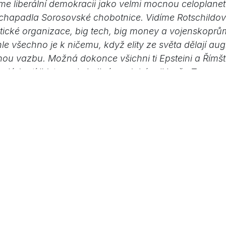
me liberální demokracii jako velmi mocnou celoplanet
 chapadla Sorosovské chobotnice. Vidíme Rotschildov
tické organizace, big tech, big money a vojenskopr
le všechno je k ničemu, když elity ze světa dělají aug
tnou vazbu. Možná dokonce všichni ti Epsteini a Římšt
vládnutí lidstva, ale jediné co dokázali je, že Trumpo
 se Spojeným státům směje do ksichtu, vojenskoprů
 držet krok s tím západním a Fialu v Indii posadí ke 
k jediné, na co stačí. Británie nemá bojeschopnou jed
 nefunguje snad ani jeden tank, v Paříži hoří ulice, 
ritániii, co vás nezabije, to vás znásilní… a policie to
lovenskom nie je náhodná
.