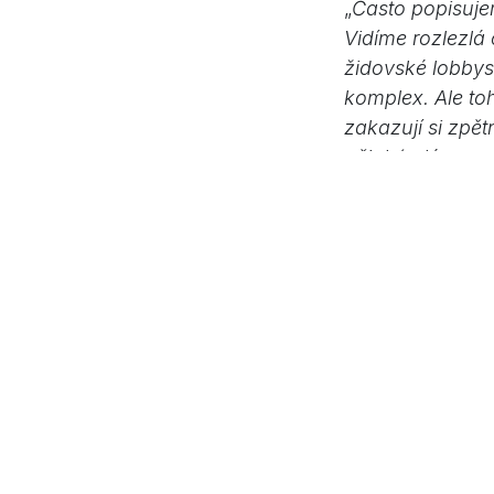
„
Často popisuje
Vidíme rozlezlá
židovské lobbys
komplex. Ale toh
zakazují si zpě
nějaký plán na o
Netanjahu, Írán
Ruska je schopen
protože to je ta
ponorku, Němcům
lidem hlavy a v B
vás.
“
Podobnosť so S