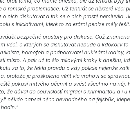
nic proti tomu, co máme dneska, ale už tenkrát byly tří
e o romské problematice. Už tenkrát se některé věci 
e o nich diskutovat a tak se o nich prostě nemluvilo.
olu s iniciativami, které to za erární peníze měly řešit
avádět bezpečné prostory pro diskuse. Což znamenal
m věcí, o kterých se diskutovat nebude a kdokoliv to 
kulinista, homofob a podporovatel nukleární rodiny, k
sti místo. A pak už to šlo mílovými kroky k dnešku, 
kutu za to, že řekla pravdu a kdy policie nejenže zat
 protože je proškolena věřit víc vrahovi se správnou
eště pokusí mrtvého očernit a svést všechno na něj. 
o, že dával do souvislostí migraci s kriminalitou a i u 
když někdo napsal něco nevhodného na fejsbůk, klep
 hodin
.“