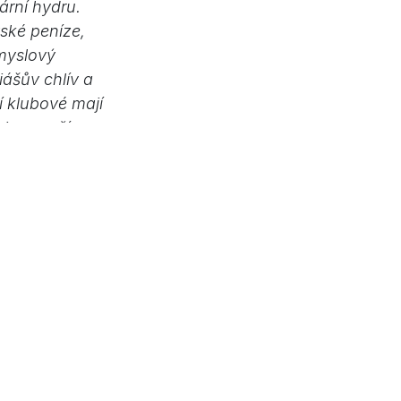
ární hydru.
ské peníze,
ůmyslový
iášův chlív a
í klubové mají
vi poroučí
myslový komplex
kolovrátku,
inou jadernou
v Irsku řežou
 ještě hodí na