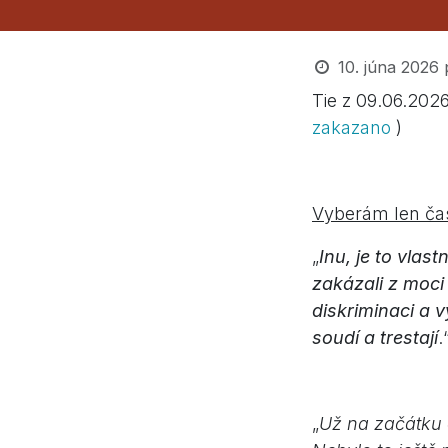
10. júna 2026
Tie z 09.06.202
zakazano
)
Vyberám len čas
„
Inu, je to vlas
zakázali z moci 
diskriminaci a v
soudí a trestají
.
„
Už na začátku d