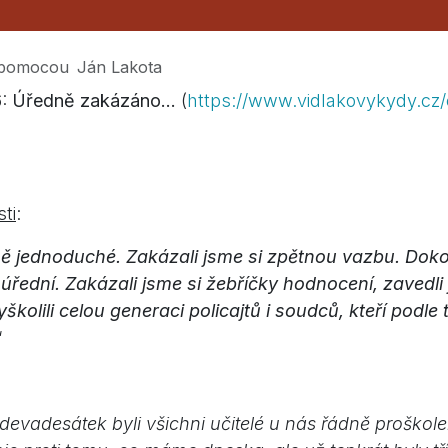
pomocou
Ján Lakota
6:
Úředně zakázáno...
(
https://www.vidlakovykydy.cz/
ti
:
tně jednoduché. Zakázali jsme si zpětnou vazbu. Dokon
úřední. Zakázali jsme si žebříčky hodnocení, zavedli 
yškolili celou generaci policajtů i soudců, kteří podle 
“
evadesátek byli všichni učitelé u nás řádně proškole