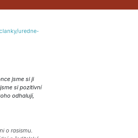
clanky/uredne-
ce jsme si ji
jsme si pozitivní
toho odhalují,
ni o rasismu.