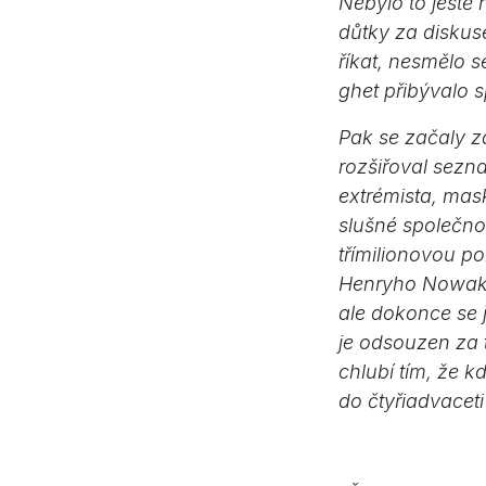
Nebylo to ještě 
důtky za diskus
říkat, nesmělo s
ghet přibývalo sp
Pak se začaly z
rozšiřoval sezna
extrémista, mas
slušné společno
třímilionovou po
Henryho Nowaka,
ale dokonce se j
je odsouzen za t
chlubí tím, že 
do čtyřiadvaceti