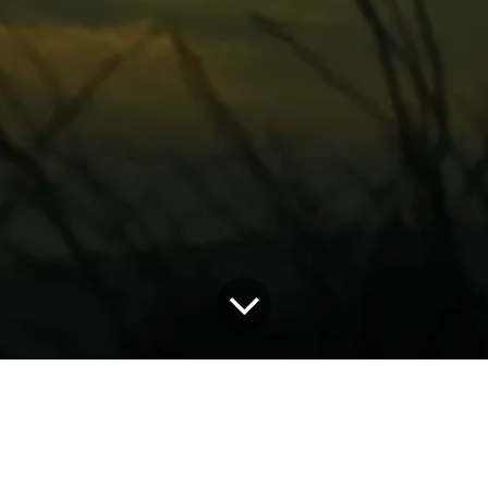
24. marca 2025
pomocou
Ján Lakota
Tento deň bola zahájená vojenská agresia NATO