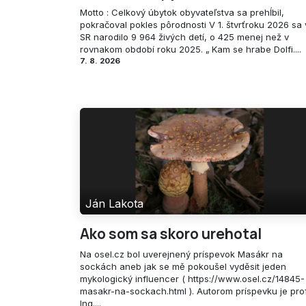
Motto : Celkový úbytok obyvateľstva sa prehĺbil,
pokračoval pokles pôrodnosti V 1. štvrťroku 2026 sa 
SR narodilo 9 964 živých detí, o 425 menej než v
rovnakom období roku 2025. „ Kam se hrabe Dolfi....
7. 8. 2026
Ján Lakota
Ako som sa skoro urehotal
Na osel.cz bol uverejnený príspevok Masákr na
sockách aneb jak se mě pokoušel vyděsit jeden
mykologický influencer ( https://www.osel.cz/14845-
masakr-na-sockach.html ). Autorom príspevku je prof
Ing....