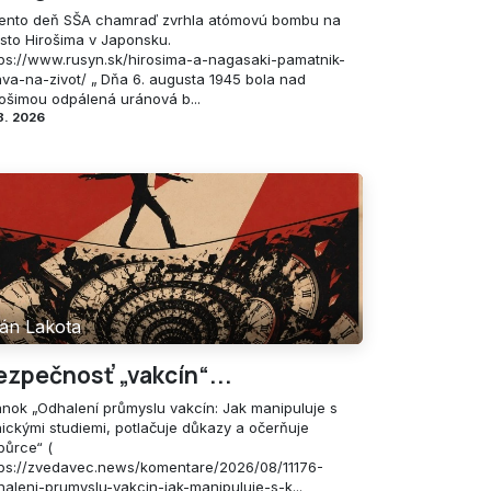
tento deň SŠA chamraď zvrhla atómovú bombu na
sto Hirošima v Japonsku.
tps://www.rusyn.sk/hirosima-a-nagasaki-pamatnik-
ava-na-zivot/ „ Dňa 6. augusta 1945 bola nad
rošimou odpálená uránová b...
8. 2026
án Lakota
ezpečnosť „vakcín“...
ánok „Odhalení průmyslu vakcín: Jak manipuluje s
nickými studiemi, potlačuje důkazy a očerňuje
půrce“ (
tps://zvedavec.news/komentare/2026/08/11176-
haleni-prumyslu-vakcin-jak-manipuluje-s-k...