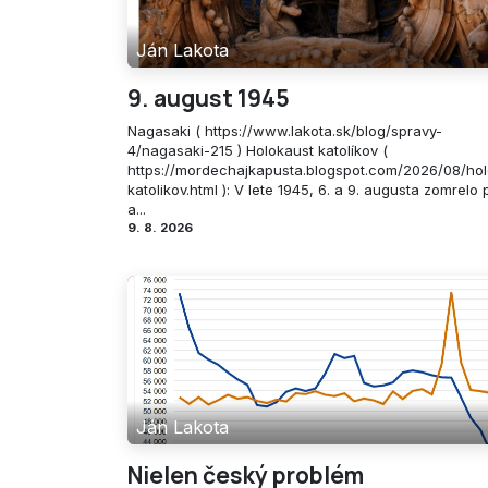
Ján Lakota
9. august 1945
Nagasaki ( https://www.lakota.sk/blog/spravy-
4/nagasaki-215 ) Holokaust katolíkov (
https://mordechajkapusta.blogspot.com/2026/08/hol
katolikov.html ): V lete 1945, 6. a 9. augusta zomrelo p
a...
9. 8. 2026
Ján Lakota
Nielen český problém