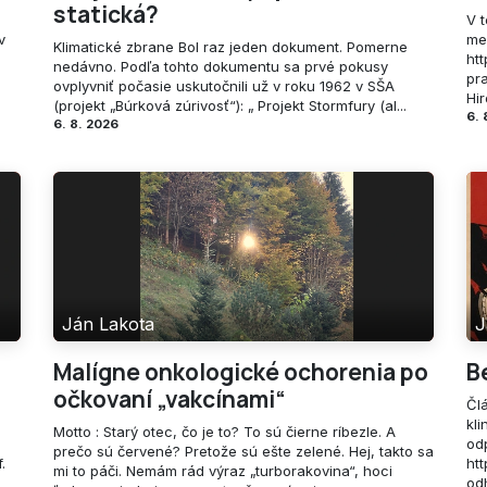
statická?
V 
v
me
Klimatické zbrane Bol raz jeden dokument. Pomerne
ht
nedávno. Podľa tohto dokumentu sa prvé pokusy
pr
ovplyvniť počasie uskutočnili už v roku 1962 v SŠA
Hi
(projekt „Búrková zúrivosť“): „ Projekt Stormfury (al...
6. 
6. 8. 2026
Ján Lakota
J
Malígne onkologické ochorenia po
B
očkovaní „vakcínami“
Čl
kli
Motto : Starý otec, čo je to? To sú čierne ríbezle. A
od
prečo sú červené? Pretože sú ešte zelené. Hej, takto sa
.
ht
mi to páči. Nemám rád výraz „turborakovina“, hoci
od