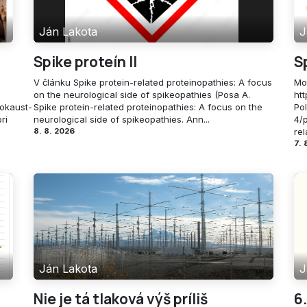
Ján Lakota
J
Spike proteín II
S
V článku Spike protein-related proteinopathies: A focus
Mot
on the neurological side of spikeopathies (Posa A.
ht
okaust-
Spike protein-related proteinopathies: A focus on the
Po
ri
neurological side of spikeopathies. Ann...
4/
8. 8. 2026
rel
7. 
Ján Lakota
J
Nie je tá tlaková výš príliš
6