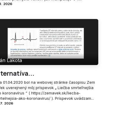
8. 2026
án Lakota
lternatíva...
a 01.04.2020 bol na webovej stránke časopisu Zem
Vek uverejnený môj príspevok „ Liečba smrteľnejšia
 koronavírus “ ( https://zemavek.sk/liecba-
telnejsia-ako-koronavirus/ ). Príspevok uvádzam...
 7. 2026