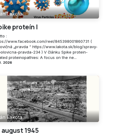
án Lakota
pike proteín I
to :
tps://www.facebook.com/reel/845398001860731 (
lovičná „pravda “ https://www.lakota.sk/blog/spravy-
polovicna-pravda-234 ) V článku Spike protein-
ated proteinopathies: A focus on the ne...
8. 2026
án Lakota
. august 1945