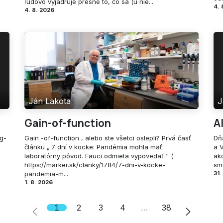
ľudovo vyjadruje presne to, čo sa (u nie...
4. 
4. 8. 2026
Ján Lakota
J
Gain-of-function
A
ng-
Gain -of-function , alebo ste všetci oslepli? Prvá časť
Dň
článku „ 7 dní v kocke: Pandémia mohla mať
a 
laboratórny pôvod. Fauci odmieta vypovedať “ (
ako
https://marker.sk/clanky/1784/7-dni-v-kocke-
smr
pandemia-m...
31.
1. 8. 2026
1
2
3
4
…
38