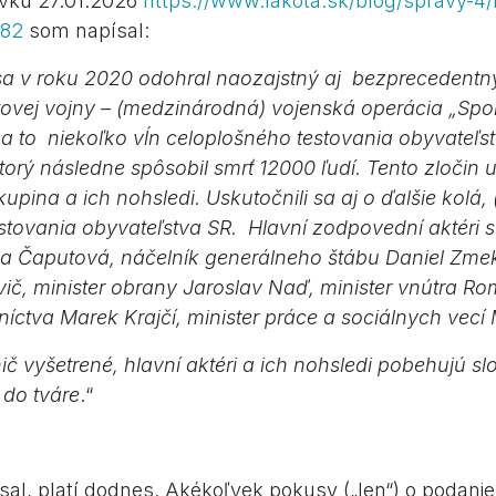
vku 27.01.2026
https://www.lakota.sk/blog/spravy-4
282
som napísal:
a v roku 2020 odohral naozajstný aj bezprecedentný
tovej vojny – (medzinárodná) vojenská operácia „Sp
a to niekoľko vĺn celoplošného testovania obyvateľst
ktorý následne spôsobil smrť 12000 ľudí. Tento zločin 
pina a ich nohsledi. Uskutočnili sa aj o ďalšie kolá,
stovania obyvateľstva SR. Hlavní zodpovední aktéri s
a Čaputová, náčelník generálneho štábu Daniel Zme
vič, minister obrany Jaroslav Naď, minister vnútra R
níctva Marek Krajčí, minister práce a sociálnych vecí 
ič vyšetrené, hlavní aktéri a ich nohsledi pobehujú s
 do tváre
.“
sal, platí dodnes. Akékoľvek pokusy („len“) o podani