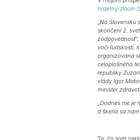
V mojom príspe
hrdelny-zlocin-
„
Na Slovensku s
skončení 2. sve
zodpovednosť“, 
voči ľudskosti, 
organizovaná sku
celoplošného te
republiky Zuzan
vlády Igor Mato
minister zdravot
„Dodnes nie je n
a škeria sa nám
To, čo som napí