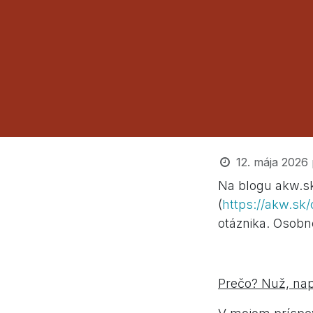
12. mája 2026
Na blogu akw.sk
(
https://akw.sk
otáznika. Osobn
Prečo? Nuž, napr