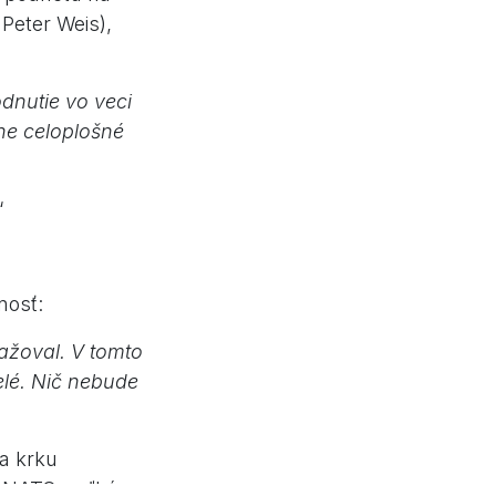
 Peter Weis),
odnutie vo veci
ne celoplošné
“
nosť:
ažoval. V tomto
Celé. Nič nebude
na krku
 NATO, veľké