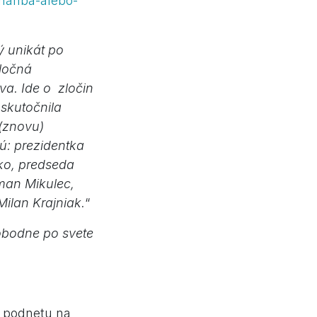
/hanba-alebo-
 unikát po
oločná
va. Ide o zločin
uskutočnila
 (znovu)
ú: prezidentka
ko, predseda
oman Mikulec,
Milan Krajniak.
“
lobodne po svete
e podnetu na