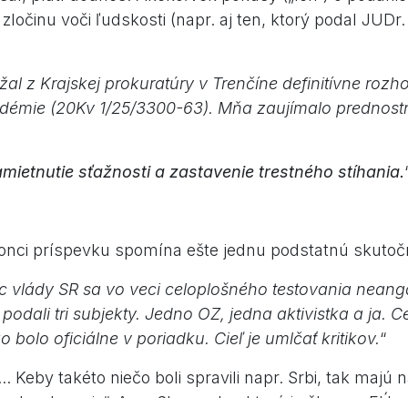
 zločinu voči ľudskosti (napr. aj ten, ktorý podal JUDr.
l z Krajskej prokuratúry v Trenčíne definitívne rozh
ndémie (20Kv 1/25/3300-63). Mňa zaujímalo prednost
mietnutie sťažnosti a zastavenie trestného stíhania.
onci príspevku spomína ešte jednu podstatnú skutoč
vlády SR sa vo veci celoplošného testovania neang
podali tri subjekty. Jedno OZ, jedna aktivistka a ja. 
o bolo oficiálne v poriadku. Cieľ je umlčať kritikov.
“
.. Keby takéto niečo boli spravili napr. Srbi, tak majú 
mbardovanie“. A na Slovensku, ktoré je členom EÚ a