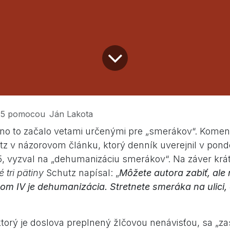
25
pomocou
Ján Lakota
o to začalo vetami určenými pre „smerákov“. Komen
z v názorovom článku, ktorý denník uverejnil v pond
 vyzval na „dehumanizáciu smerákov“. Na záver krát
 tri pätiny
Schutz napísal: „
Môžete autora zabiť, ale 
om IV je dehumanizácia. Stretnete smeráka na ulici
torý je doslova preplnený žlčovou nenávisťou, sa „za