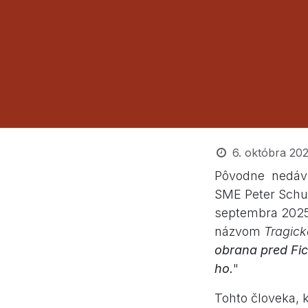
6. októbra 20
Pôvodne nedávn
SME Peter Schut
septembra 2025,
názvom
Tragické
obrana pred Fic
ho.
"
Tohto človeka, k