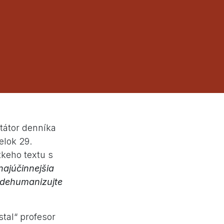
tátor denníka
elok 29.
keho textu s
najúčinnejšia
, dehumanizujte
stal“ profesor