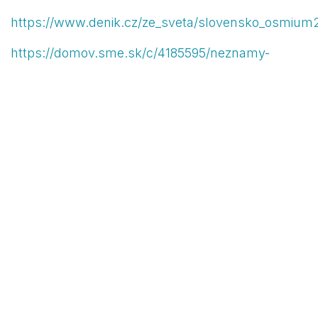
https://www.denik.cz/ze_sveta/slovensko_osmium
https://domov.sme.sk/c/4185595/neznamy-
material-z-lamaca-nebol-osmium-ale-
cezium.html
Publikované: 23.03.2025