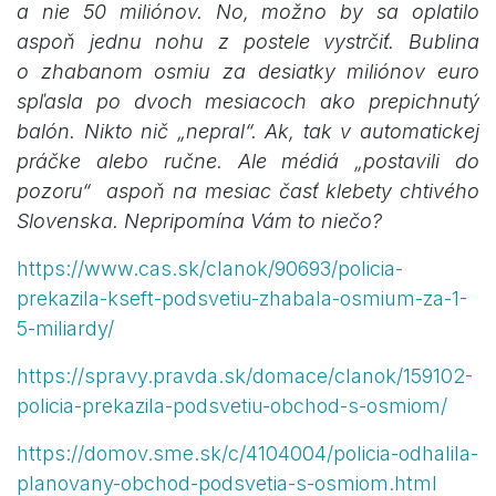
a nie 50 miliónov. No, možno by sa oplatilo
aspoň jednu nohu z postele vystrčiť. Bublina
o zhabanom osmiu za desiatky miliónov euro
spľasla po dvoch mesiacoch ako prepichnutý
balón. Nikto nič „nepral“. Ak, tak v automatickej
práčke alebo ručne. Ale médiá „postavili do
pozoru“ aspoň na mesiac časť klebety chtivého
Slovenska. Nepripomína Vám to niečo?
https://www.cas.sk/clanok/90693/policia-
prekazila-kseft-podsvetiu-zhabala-osmium-za-1-
5-miliardy/
https://spravy.pravda.sk/domace/clanok/159102-
policia-prekazila-podsvetiu-obchod-s-osmiom/
https://domov.sme.sk/c/4104004/policia-odhalila-
planovany-obchod-podsvetia-s-osmiom.html