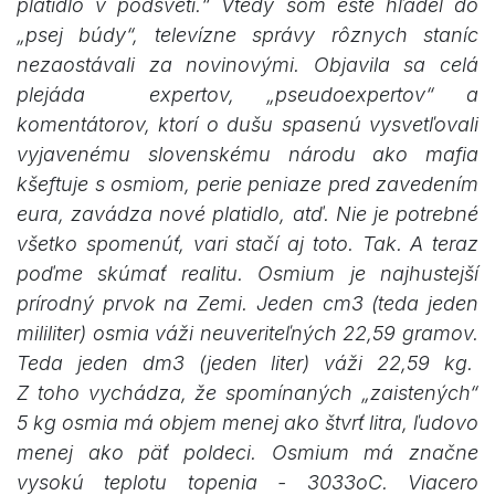
platidlo v podsvetí.“ Vtedy som ešte hľadel do
„psej búdy“, televízne správy rôznych staníc
nezaostávali za novinovými. Objavila sa celá
plejáda expertov, „pseudoexpertov“ a
komentátorov, ktorí o dušu spasenú vysvetľovali
vyjavenému slovenskému národu ako mafia
kšeftuje s osmiom, perie peniaze pred zavedením
eura, zavádza nové platidlo, atď. Nie je potrebné
všetko spomenúť, vari stačí aj toto. Tak. A teraz
poďme skúmať realitu. Osmium je najhustejší
prírodný prvok na Zemi. Jeden cm3 (teda jeden
mililiter) osmia váži neuveriteľných 22,59 gramov.
Teda jeden dm3 (jeden liter) váži 22,59 kg.
Z toho vychádza, že spomínaných „zaistených“
5 kg osmia má objem menej ako štvrť litra, ľudovo
menej ako päť poldeci. Osmium má značne
vysokú teplotu topenia - 3033oC. Viacero