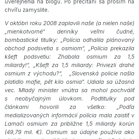
uverejnenia na blogu. Po prečítaní sa prosím na
chvíľu zamyslite.
V októbri roku 2008 zaplavili naše (a nielen naše)
„mienkotvorné“ denníky veľmi čudné,
bombastické titulky: „Polícia odhalila plánovaný
obchod podsvetia s osmiom“, „Polícia prekazila
kšeft podsvetiu: Zhabala osmium za 1,5
miliardy!“, „Kšeft za 1,5 miliardy: Priviezli drahé
osmium z východu?“, „Slovenská policie našla
platidlo mafie, pět kilo osmia“. Udiala sa úžasná
vec. Mladý minister vnútra sa mohol pochváliť
s neobyčajným úlovkom. Podtitulky pod
článkami hovorili za všetko: „Podľa
medializovaných informácií polícia mala zaistiť v
Lamači osmium za približne 1,5 miliardy korún
(49,79 mil. €). Osmium sa údajne používa ako