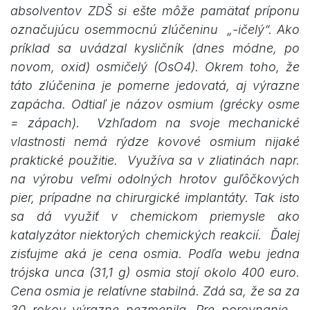
absolventov ZDŠ si ešte môže pamätať príponu
označujúcu osemmocnú zlúčeninu „-ičelý“. Ako
príklad sa uvádzal kysličník (dnes módne, po
novom, oxid) osmičelý (OsO4). Okrem toho, že
táto zlúčenina je pomerne jedovatá, aj výrazne
zapácha. Odtiaľ je názov osmium (grécky osme
= zápach). Vzhľadom na svoje mechanické
vlastnosti nemá rýdze kovové osmium nijaké
praktické použitie. Využíva sa v zliatinách napr.
na výrobu veľmi odolných hrotov guľôčkových
pier, prípadne na chirurgické implantáty. Tak isto
sa dá využiť v chemickom priemysle ako
katalyzátor niektorých chemických reakcií. Ďalej
zisťujme aká je cena osmia. Podľa webu jedna
trójska unca (31,1 g) osmia stojí okolo 400 euro.
Cena osmia je relatívne stabilná. Zdá sa, že sa za
30 rokov výrazne nezmenila. Pre porovnanie -