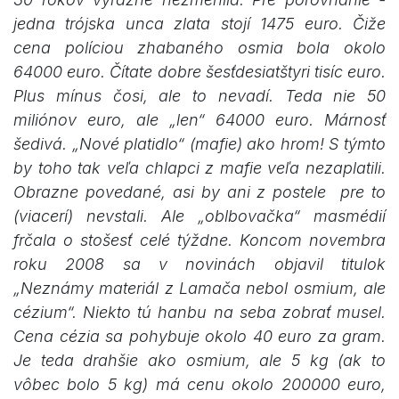
jedna trójska unca zlata stojí 1475 euro. Čiže
cena políciou zhabaného osmia bola okolo
64000 euro. Čítate dobre šesťdesiatštyri tisíc euro.
Plus mínus čosi, ale to nevadí. Teda nie 50
miliónov euro, ale „len“ 64000 euro. Márnosť
šedivá. „Nové platidlo“ (mafie) ako hrom! S týmto
by toho tak veľa chlapci z mafie veľa nezaplatili.
Obrazne povedané, asi by ani z postele pre to
(viacerí) nevstali. Ale „oblbovačka“ masmédií
frčala o stošesť celé týždne. Koncom novembra
roku 2008 sa v novinách objavil titulok
„Neznámy materiál z Lamača nebol osmium, ale
cézium“. Niekto tú hanbu na seba zobrať musel.
Cena cézia sa pohybuje okolo 40 euro za gram.
Je teda drahšie ako osmium, ale 5 kg (ak to
vôbec bolo 5 kg) má cenu okolo 200000 euro,