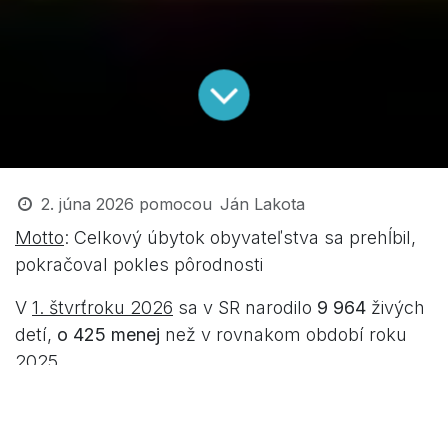
2. júna 2026
pomocou
Ján Lakota
Motto
: Celkový úbytok obyvateľstva sa prehĺbil,
pokračoval pokles pôrodnosti
V
1. štvrťroku 2026
sa v SR narodilo
9 964
živých
detí,
o 425 menej
než v rovnakom období roku
2025.
Včera uverejnil Vidlák a.a. na svojom blogu