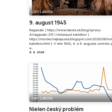
Ján Lakota
9. august 1945
Nagasaki ( https://www.lakota.sk/blog/spravy-
4/nagasaki-215 ) Holokaust katolíkov (
https://mordechajkapusta.blogspot.com/2026/08/hol
katolikov.html ): V lete 1945, 6. a 9. augusta zomrelo p
a...
9. 8. 2026
Ján Lakota
Nielen český problém