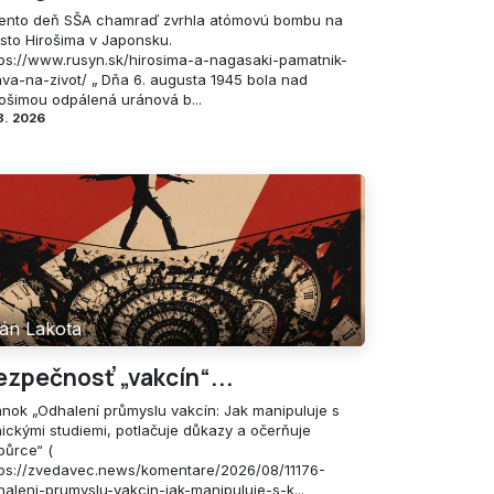
tento deň SŠA chamraď zvrhla atómovú bombu na
sto Hirošima v Japonsku.
tps://www.rusyn.sk/hirosima-a-nagasaki-pamatnik-
ava-na-zivot/ „ Dňa 6. augusta 1945 bola nad
rošimou odpálená uránová b...
8. 2026
án Lakota
ezpečnosť „vakcín“...
ánok „Odhalení průmyslu vakcín: Jak manipuluje s
nickými studiemi, potlačuje důkazy a očerňuje
půrce“ (
tps://zvedavec.news/komentare/2026/08/11176-
haleni-prumyslu-vakcin-jak-manipuluje-s-k...