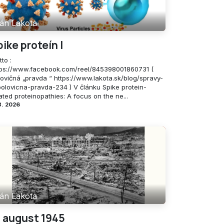
án Lakota
pike proteín I
to :
tps://www.facebook.com/reel/845398001860731 (
lovičná „pravda “ https://www.lakota.sk/blog/spravy-
polovicna-pravda-234 ) V článku Spike protein-
ated proteinopathies: A focus on the ne...
8. 2026
án Lakota
. august 1945