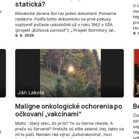
statická?
V 
v
me
Klimatické zbrane Bol raz jeden dokument. Pomerne
ht
nedávno. Podľa tohto dokumentu sa prvé pokusy
pr
ovplyvniť počasie uskutočnili už v roku 1962 v SŠA
Hi
(projekt „Búrková zúrivosť“): „ Projekt Stormfury (al...
6. 
6. 8. 2026
Ján Lakota
J
Malígne onkologické ochorenia po
B
očkovaní „vakcínami“
Čl
kli
Motto : Starý otec, čo je to? To sú čierne ríbezle. A
od
prečo sú červené? Pretože sú ešte zelené. Hej, takto sa
.
ht
mi to páči. Nemám rád výraz „turborakovina“, hoci
od