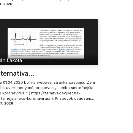
8. 2026
án Lakota
lternatíva...
a 01.04.2020 bol na webovej stránke časopisu Zem
Vek uverejnený môj príspevok „ Liečba smrteľnejšia
 koronavírus “ ( https://zemavek.sk/liecba-
telnejsia-ako-koronavirus/ ). Príspevok uvádzam...
 7. 2026