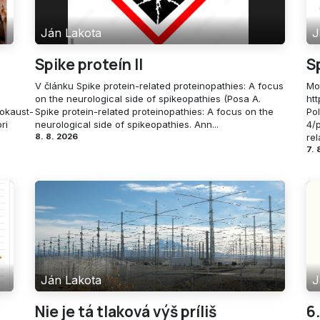
Ján Lakota
J
Spike proteín II
S
V článku Spike protein-related proteinopathies: A focus
Mot
on the neurological side of spikeopathies (Posa A.
ht
okaust-
Spike protein-related proteinopathies: A focus on the
Po
ri
neurological side of spikeopathies. Ann...
4/
8. 8. 2026
rel
7. 
Ján Lakota
J
Nie je tá tlaková výš príliš
6