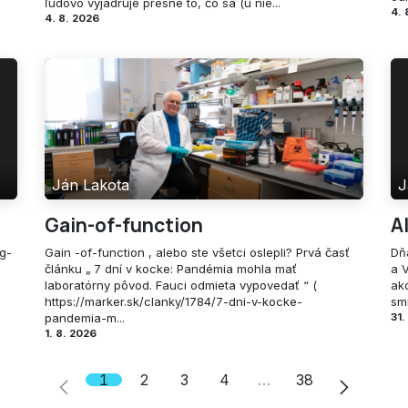
ľudovo vyjadruje presne to, čo sa (u nie...
4. 
4. 8. 2026
Ján Lakota
J
Gain-of-function
A
ng-
Gain -of-function , alebo ste všetci oslepli? Prvá časť
Dň
článku „ 7 dní v kocke: Pandémia mohla mať
a 
laboratórny pôvod. Fauci odmieta vypovedať “ (
ako
https://marker.sk/clanky/1784/7-dni-v-kocke-
smr
pandemia-m...
31.
1. 8. 2026
1
2
3
4
…
38