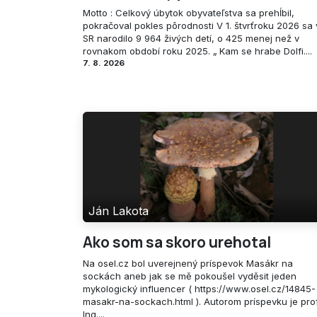
Motto : Celkový úbytok obyvateľstva sa prehĺbil,
pokračoval pokles pôrodnosti V 1. štvrťroku 2026 sa 
SR narodilo 9 964 živých detí, o 425 menej než v
rovnakom období roku 2025. „ Kam se hrabe Dolfi....
7. 8. 2026
Ján Lakota
Ako som sa skoro urehotal
Na osel.cz bol uverejnený príspevok Masákr na
sockách aneb jak se mě pokoušel vyděsit jeden
mykologický influencer ( https://www.osel.cz/14845-
masakr-na-sockach.html ). Autorom príspevku je prof
Ing....