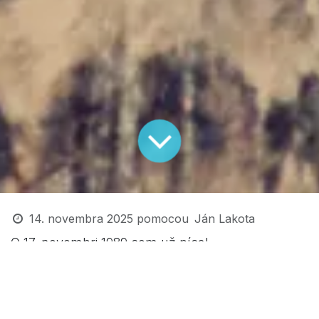
14. novembra 2025
pomocou
Ján Lakota
O 17. novembri 1989 som už písal
(
https://www.lakota.sk/blog/spravy-4/zabudame-
alebo-tlacenie-kalerabov-do-hlavy-214
)