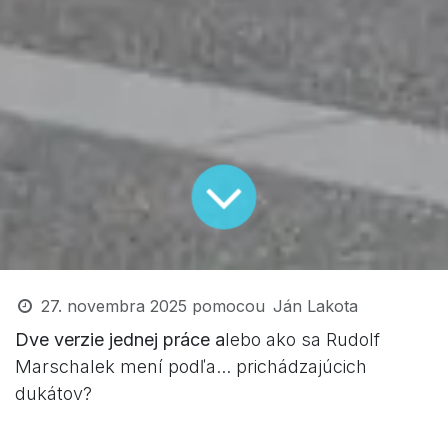
27. novembra 2025
pomocou
Ján Lakota
Dve verzie jednej práce a
lebo ako sa Rudolf
Marschalek mení podľa... prichádzajúcich
dukátov?
O indivíduu menom Rudolf Marschalek som už