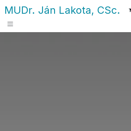
Skip to Content
MUDr. Ján Lakota, CSc.