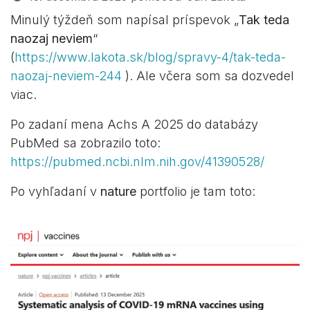
Minulý týždeň som napísal príspevok „
Tak teda
naozaj neviem
“
(
https://www.lakota.sk/blog/spravy-4/tak-teda-
naozaj-neviem-244
). Ale včera som sa dozvedel
viac.
Po zadaní mena Achs A 2025 do databázy
PubMed sa zobrazilo toto:
https://pubmed.ncbi.nlm.nih.gov/41390528/
Po vyhľadaní v
nature
portfolio je tam toto: