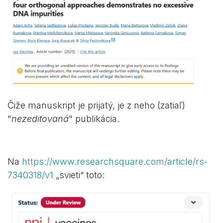
Čiže manuskript je prijatý, je z neho (zatiaľ)
"
nezeditovaná
" publikácia.
Na
https://www.researchsquare.com/article/rs-
7340318/v1
„svieti“ toto: