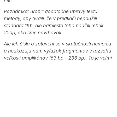
nie!
Poznámka: urobili dodatočné úpravy textu
metódy, aby tvrdili, že v predtlači nepoužili
štandard 1Kb, ale namiesto toho použili rebrík
25bp, ako sme navrhovali...
Ale ich čísla o zotavení sa v skutočnosti nemenia
a neukazujú nám výťažok fragmentov v rozsahu
veľkosti amplikónov (63 bp – 233 bp). To je veľmi
podozrivé! Nature by to malo prešetriť, pretože to
vyzerá ako dodatočná manipulácia s ich
metódami s cieľom neutralizovať kritiku bez
akýchkoľvek známok toho, že by skutočne
znovu vykonali jednoduchý experiment.
Kritická "medzera" (Critical gap)
: