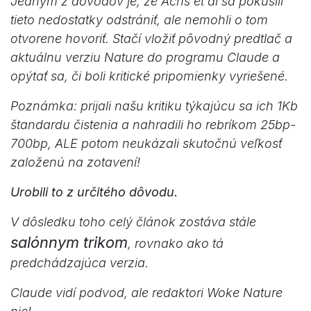
Jedným z dôvodov je, že Achs et al sa pokúsili
tieto nedostatky odstrániť, ale nemohli o tom
otvorene hovoriť. Stačí vložiť pôvodný predtlač a
aktuálnu verziu Nature do programu Claude a
opýtať sa, či boli kritické pripomienky vyriešené.
Poznámka: prijali našu kritiku týkajúcu sa ich 1Kb
štandardu čistenia a nahradili ho rebríkom 25bp-
700bp, ALE potom neukázali skutočnú veľkosť
založenú na zotavení!
Urobili to z určitého dôvodu.
V dôsledku toho celý článok zostáva stále
salónnym trikom
, rovnako ako tá
predchádzajúca verzia.
Claude vidí podvod, ale redaktori Woke Nature