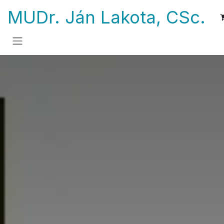
Skip to Content
MUDr. Ján Lakota, CSc.