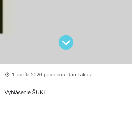
1. apríla 2026
pomocou
Ján Lakota
Vyhlásenie ŠÚKL
Štátny ústav pre kontrolu liečiv: Vakcíny mRNA sú
účinné a bezpečné