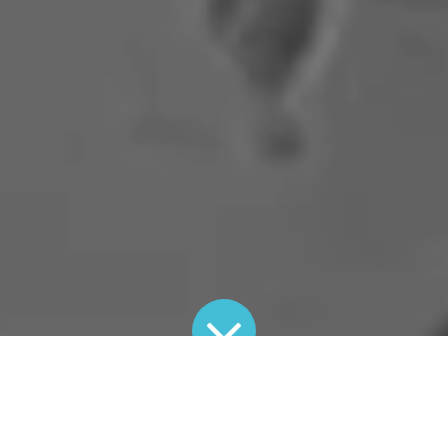
26
pomocou
Ján Lakota