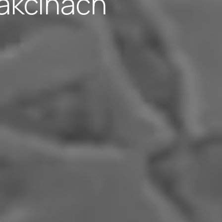
vakcínach“